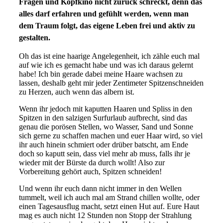
Fragen und Kopfkino nicht zurück schreckt, denn das
alles darf erfahren und gefühlt werden, wenn man
dem Traum folgt, das eigene Leben frei und aktiv zu
gestalten.
Oh das ist eine haarige Angelegenheit, ich zähle euch mal
auf wie ich es gemacht habe und was ich daraus gelernt
habe! Ich bin gerade dabei meine Haare wachsen zu
lassen, deshalb geht mir jeder Zentimeter Spitzenschneiden
zu Herzen, auch wenn das albern ist.
Wenn ihr jedoch mit kaputten Haaren und Spliss in den
Spitzen in den salzigen Surfurlaub aufbrecht, sind das
genau die porösen Stellen, wo Wasser, Sand und Sonne
sich gerne zu schaffen machen und euer Haar wird, so viel
ihr auch hinein schmiert oder drüber batscht, am Ende
doch so kaputt sein, dass viel mehr ab muss, falls ihr je
wieder mit der Bürste da durch wollt! Also zur
Vorbereitung gehört auch, Spitzen schneiden!
Und wenn ihr euch dann nicht immer in den Wellen
tummelt, weil ich auch mal am Strand chillen wollte, oder
einen Tagesausflug macht, setzt einen Hut auf. Eure Haut
mag es auch nicht 12 Stunden non Stopp der Strahlung