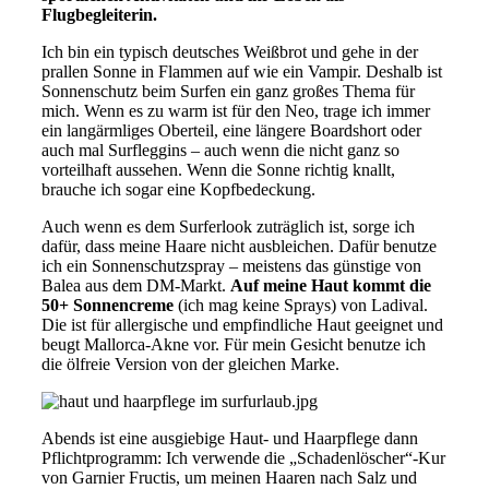
Flugbegleiterin.
Ich bin ein typisch deutsches Weißbrot und gehe in der
prallen Sonne in Flammen auf wie ein Vampir. Deshalb ist
Sonnenschutz beim Surfen ein ganz großes Thema für
mich. Wenn es zu warm ist für den Neo, trage ich immer
ein langärmliges Oberteil, eine längere Boardshort oder
auch mal Surfleggins – auch wenn die nicht ganz so
vorteilhaft aussehen. Wenn die Sonne richtig knallt,
brauche ich sogar eine Kopfbedeckung.
Auch wenn es dem Surferlook zuträglich ist, sorge ich
dafür, dass meine Haare nicht ausbleichen. Dafür benutze
ich ein Sonnenschutzspray – meistens das günstige von
Balea aus dem DM-Markt.
Auf meine Haut kommt die
50+ Sonnencreme
(ich mag keine Sprays) von Ladival.
Die ist für allergische und empfindliche Haut geeignet und
beugt Mallorca-Akne vor. Für mein Gesicht benutze ich
die ölfreie Version von der gleichen Marke.
Abends ist eine ausgiebige Haut- und Haarpflege dann
Pflichtprogramm: Ich verwende die „Schadenlöscher“-Kur
von Garnier Fructis, um meinen Haaren nach Salz und