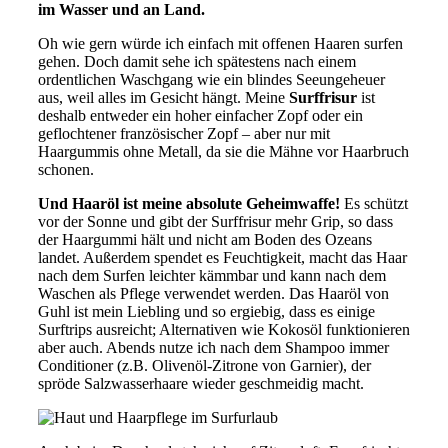
im Wasser und an Land.
Oh wie gern würde ich einfach mit offenen Haaren surfen
gehen. Doch damit sehe ich spätestens nach einem
ordentlichen Waschgang wie ein blindes Seeungeheuer
aus, weil alles im Gesicht hängt. Meine
Surffrisur
ist
deshalb entweder ein hoher einfacher Zopf oder ein
geflochtener französischer Zopf – aber nur mit
Haargummis ohne Metall, da sie die Mähne vor Haarbruch
schonen.
Und Haaröl ist meine absolute Geheimwaffe!
Es schützt
vor der Sonne und gibt der Surffrisur mehr Grip, so dass
der Haargummi hält und nicht am Boden des Ozeans
landet. Außerdem spendet es Feuchtigkeit, macht das Haar
nach dem Surfen leichter kämmbar und kann nach dem
Waschen als Pflege verwendet werden. Das Haaröl von
Guhl ist mein Liebling und so ergiebig, dass es einige
Surftrips ausreicht; Alternativen wie Kokosöl funktionieren
aber auch. Abends nutze ich nach dem Shampoo immer
Conditioner (z.B. Olivenöl-Zitrone von Garnier), der
spröde Salzwasserhaare wieder geschmeidig macht.