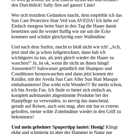
den Durchblick! Safty first auf ganzer Linie!
Wer sich trotzdem Gedanken macht, dem empfehle ich das
Sun Care Protective Hair Veil von AVEDA! Ich liebe es!
Einfach morgens beim Start in den Tag die Haare damit
benetzten und ihr werdet fluffig wie nie um die Ecke
kommen und schützt gleichzeitig eure Wallmähne.
Und nach dem Surfen, macht es bloß nicht wie ich! „Ach,
jetzt sind die ja schon luftgetrocknet, dann hab ich
wichtigeres zu tun, als jetzt gleich wieder die Haare zu
waschen!“ Ja, ist ok, wenn ihr nicht an ihnen hängt!
Ansonsten!!! Salzwasser gründlich mit Shampoo und
Conditioner herauswaschen und dann jetzt kommt der
Knüller, mit der Aveda Sun Cars After Sun Hair Masque
einbalsamieren! Das wirkt echt Wunder!!! Ihr merkt schon,
ich bin Aveda Fan. Ich finde es bietet sich einfach an,
komplett aufeinander abgestimmte Produkte bei der
Haarpflege zu verwenden, so nervig das manchmal,
gerade auf Reisen, auch sein mag, aber mir hat es extrem
geholfen, meine wilde Zottelmähne wieder in den Griff zu
bekommen!
Und mein geheimer Spupertipp lautet: Honig!
Klingt
eklig und schmierig ist aber der Hammer in Natur pur