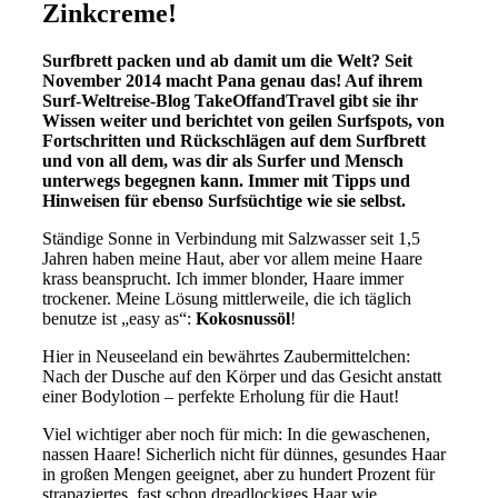
Zinkcreme!
Surfbrett packen und ab damit um die Welt? Seit
November 2014 macht Pana genau das! Auf ihrem
Surf-Weltreise-Blog TakeOffandTravel gibt sie ihr
Wissen weiter und berichtet von geilen Surfspots, von
Fortschritten und Rückschlägen auf dem Surfbrett
und von all dem, was dir als Surfer und Mensch
unterwegs begegnen kann. Immer mit Tipps und
Hinweisen für ebenso Surfsüchtige wie sie selbst.
Ständige Sonne in Verbindung mit Salzwasser seit 1,5
Jahren haben meine Haut, aber vor allem meine Haare
krass beansprucht. Ich immer blonder, Haare immer
trockener. Meine Lösung mittlerweile, die ich täglich
benutze ist „easy as“:
Kokosnussöl
!
Hier in Neuseeland ein bewährtes Zaubermittelchen:
Nach der Dusche auf den Körper und das Gesicht anstatt
einer Bodylotion – perfekte Erholung für die Haut!
Viel wichtiger aber noch für mich: In die gewaschenen,
nassen Haare! Sicherlich nicht für dünnes, gesundes Haar
in großen Mengen geeignet, aber zu hundert Prozent für
strapaziertes, fast schon dreadlockiges Haar wie