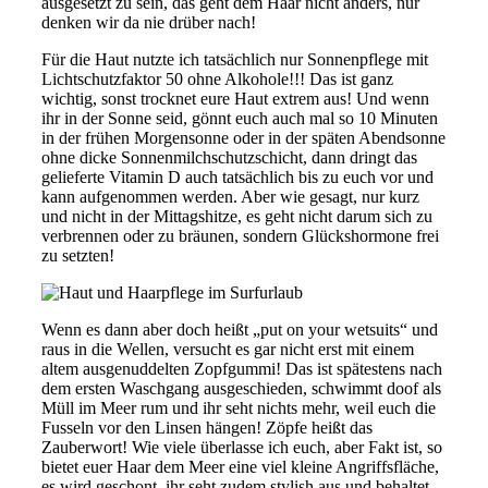
ausgesetzt zu sein, das geht dem Haar nicht anders, nur
denken wir da nie drüber nach!
Für die Haut nutzte ich tatsächlich nur Sonnenpflege mit
Lichtschutzfaktor 50 ohne Alkohole!!! Das ist ganz
wichtig, sonst trocknet eure Haut extrem aus! Und wenn
ihr in der Sonne seid, gönnt euch auch mal so 10 Minuten
in der frühen Morgensonne oder in der späten Abendsonne
ohne dicke Sonnenmilchschutzschicht, dann dringt das
gelieferte Vitamin D auch tatsächlich bis zu euch vor und
kann aufgenommen werden. Aber wie gesagt, nur kurz
und nicht in der Mittagshitze, es geht nicht darum sich zu
verbrennen oder zu bräunen, sondern Glückshormone frei
zu setzten!
Wenn es dann aber doch heißt „put on your wetsuits“ und
raus in die Wellen, versucht es gar nicht erst mit einem
altem ausgenuddelten Zopfgummi! Das ist spätestens nach
dem ersten Waschgang ausgeschieden, schwimmt doof als
Müll im Meer rum und ihr seht nichts mehr, weil euch die
Fusseln vor den Linsen hängen! Zöpfe heißt das
Zauberwort! Wie viele überlasse ich euch, aber Fakt ist, so
bietet euer Haar dem Meer eine viel kleine Angriffsfläche,
es wird geschont, ihr seht zudem stylish aus und behaltet