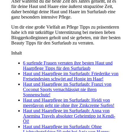
Aber während du die beste Zeit des Jahres genießt, ist es
für deine Haut und Haare eine äußerst strapaziöse Zeit,
daher benötigt deine Haut und Haare im Surfurlaub eine
ganz besonders intensive Pflege.
Um dir eine große Vielfalt an Pflege Tipps zu präsentieren
habe ich mir tatkräftige Unterstützung bei meinen lieben
Bloggerkolleginnen geholt und sie gebeten, mir ihre besten
Beauty Tipps für den Surfurlaub zu verraten.
Inhalt
6 surfende Frauen verraten ihre besten Haut und
Haarpflege Tipps für den Surfurlaub
Haut und Haarpflege im Surfurlaub: Friederike von
Freiseindesign schwört auf Honig im Haar!
Haut und Haarpflege im Surfurlaub: Franzi von
Coconut Sports vernachlässigt nie ihren
Sonnenschutz!
Haut und Haarpflege im Surfurlaub: Heidi von
meerdavon geht nie ohne ihre Zinkcreme Surfen!
Haut und Haarpflege im Surfurlaub: Anna von
Anemina Travels absoluter Geheimtipp ist Kendi-
Öl!
Haut und Haarpflege im Surfurlaub: Ohne
Lichtschutzfaktor 50 geht bei Anja von Happy