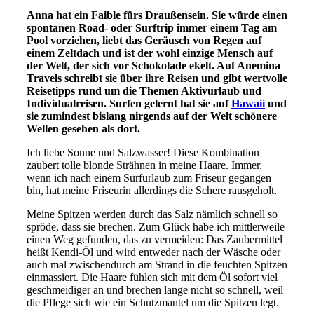
Anna hat ein Faible fürs Draußensein. Sie würde einen
spontanen Road- oder Surftrip immer einem Tag am
Pool vorziehen, liebt das Geräusch von Regen auf
einem Zeltdach und ist der wohl einzige Mensch auf
der Welt, der sich vor Schokolade ekelt. Auf Anemina
Travels schreibt sie über ihre Reisen und gibt wertvolle
Reisetipps rund um die Themen Aktivurlaub und
Individualreisen. Surfen gelernt hat sie auf
Hawaii
und
sie zumindest bislang nirgends auf der Welt schönere
Wellen gesehen als dort.
Ich liebe Sonne und Salzwasser! Diese Kombination
zaubert tolle blonde Strähnen in meine Haare. Immer,
wenn ich nach einem Surfurlaub zum Friseur gegangen
bin, hat meine Friseurin allerdings die Schere rausgeholt.
Meine Spitzen werden durch das Salz nämlich schnell so
spröde, dass sie brechen. Zum Glück habe ich mittlerweile
einen Weg gefunden, das zu vermeiden: Das Zaubermittel
heißt Kendi-Öl und wird entweder nach der Wäsche oder
auch mal zwischendurch am Strand in die feuchten Spitzen
einmassiert. Die Haare fühlen sich mit dem Öl sofort viel
geschmeidiger an und brechen lange nicht so schnell, weil
die Pflege sich wie ein Schutzmantel um die Spitzen legt.