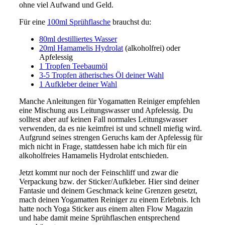
ohne viel Aufwand und Geld.
Für eine
100ml Sprühflasche
brauchst du:
80ml destilliertes Wasser
20ml Hamamelis Hydrolat
(alkoholfrei) oder
Apfelessig
1 Tropfen Teebaumöl
3-5 Tropfen ätherisches Öl deiner Wahl
1 Aufkleber deiner Wahl
Manche Anleitungen für Yogamatten Reiniger empfehlen
eine Mischung aus Leitungswasser und Apfelessig. Du
solltest aber auf keinen Fall normales Leitungswasser
verwenden, da es nie keimfrei ist und schnell miefig wird.
Aufgrund seines strengen Geruchs kam der Apfelessig für
mich nicht in Frage, stattdessen habe ich mich für ein
alkoholfreies Hamamelis Hydrolat entschieden.
Jetzt kommt nur noch der Feinschliff und zwar die
Verpackung bzw. der Sticker/Aufkleber. Hier sind deiner
Fantasie und deinem Geschmack keine Grenzen gesetzt,
mach deinen Yogamatten Reiniger zu einem Erlebnis. Ich
hatte noch Yoga Sticker aus einem alten Flow Magazin
und habe damit meine Sprühflaschen entsprechend