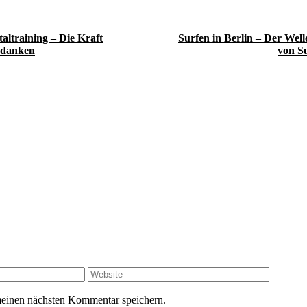
altraining – Die Kraft
Surfen in Berlin – Der Wel
edanken
von S
Website
meinen nächsten Kommentar speichern.