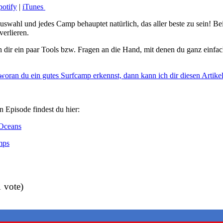
potify
|
iTunes
uswahl und jedes Camp behauptet natürlich, das aller beste zu sein! Bei
verlieren.
h dir ein paar Tools bzw. Fragen an die Hand, mit denen du ganz einfa
 woran du ein gutes Surfcamp erkennst, dann kann ich dir diesen Artike
n Episode findest du hier:
 Oceans
mps
1 vote)