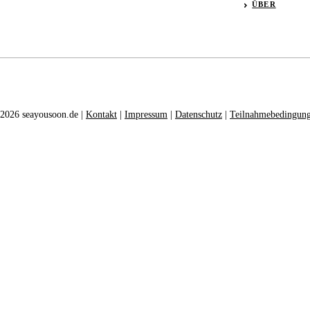
ÜBER
2026 seayousoon.de |
Kontakt
|
Impressum
|
Datenschutz
|
Teilnahmebedingun