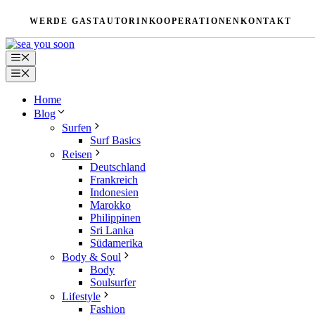
Zum
WERDE GASTAUTORIN
KOOPERATIONEN
KONTAKT
Inhalt
springen
Menü
Menü
Home
Blog
Surfen
Surf Basics
Reisen
Deutschland
Frankreich
Indonesien
Marokko
Philippinen
Sri Lanka
Südamerika
Body & Soul
Body
Soulsurfer
Lifestyle
Fashion