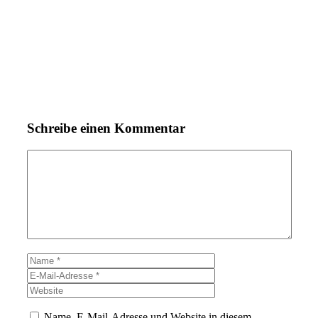
Schreibe einen Kommentar
Kommentar
Name
E-
Mail-
Website
Adresse
Name, E-Mail-Adresse und Website in diesem